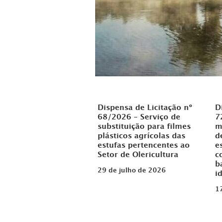
Dispensa de Licitação nº
D
68/2026 – Serviço de
7
substituição para filmes
m
plásticos agrícolas das
d
estufas pertencentes ao
e
Setor de Olericultura
c
b
29 de julho de 2026
i
1