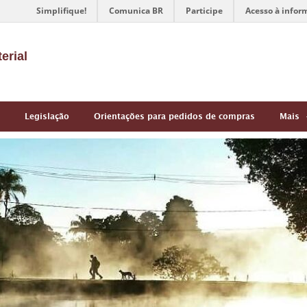
Simplifique!
Comunica BR
Participe
Acesso à infor
erial
Legislação
Orientações para pedidos de compras
Mais