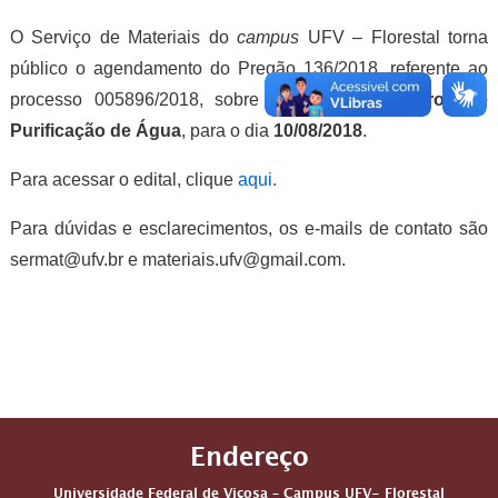
O Serviço de Materiais do
campus
UFV – Florestal torna
público o agendamento do Pregão 136/2018, referente ao
processo 005896/2018, sobre
Aquisição de Filtros de
Purificação de Água
,
para o dia
10/08/2018
.
Para acessar o edital, clique
aqui.
Para dúvidas e esclarecimentos, os e-mails de contato são
sermat@ufv.br e materiais.ufv@gmail.com.
Endereço
Universidade Federal de Viçosa – Campus UFV- Florestal