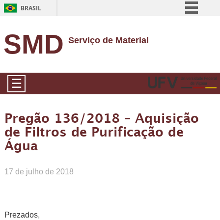
BRASIL
Simplifique!
SMD
Serviço de Material
Comunica BR
Participe
Acesso à informação
☰
Legislação
Canais
Pregão 136/2018 – Aquisição
de Filtros de Purificação de
Água
17 de julho de 2018
Prezados,